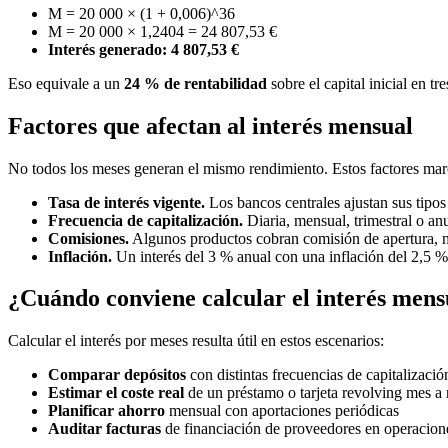
M = 20 000 × (1 + 0,006)^36
M = 20 000 × 1,2404 = 24 807,53 €
Interés generado: 4 807,53 €
Eso equivale a un
24 % de rentabilidad
sobre el capital inicial en tr
Factores que afectan al interés mensual
No todos los meses generan el mismo rendimiento. Estos factores marc
Tasa de interés vigente.
Los bancos centrales ajustan sus tipos
Frecuencia de capitalización.
Diaria, mensual, trimestral o an
Comisiones.
Algunos productos cobran comisión de apertura, ma
Inflación.
Un interés del 3 % anual con una inflación del 2,5 %
¿Cuándo conviene calcular el interés mens
Calcular el interés por meses resulta útil en estos escenarios:
Comparar depósitos
con distintas frecuencias de capitalizació
Estimar el coste real
de un préstamo o tarjeta revolving mes a
Planificar ahorro
mensual con aportaciones periódicas
Auditar facturas
de financiación de proveedores en operacion