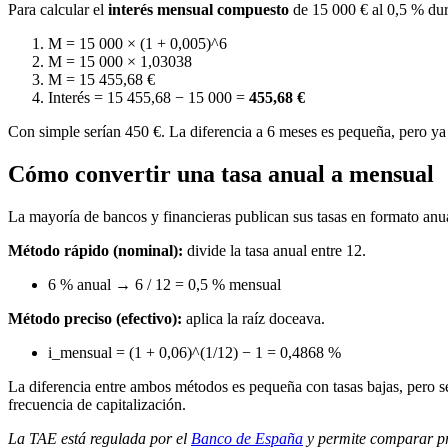
Para calcular el
interés mensual compuesto
de 15 000 € al 0,5 % dur
M = 15 000 × (1 + 0,005)^6
M = 15 000 × 1,03038
M = 15 455,68 €
Interés = 15 455,68 − 15 000 =
455,68 €
Con simple serían 450 €. La diferencia a 6 meses es pequeña, pero ya 
Cómo convertir una tasa anual a mensual
La mayoría de bancos y financieras publican sus tasas en formato anual
Método rápido (nominal):
divide la tasa anual entre 12.
6 % anual → 6 / 12 = 0,5 % mensual
Método preciso (efectivo):
aplica la raíz doceava.
i_mensual = (1 + 0,06)^(1/12) − 1 = 0,4868 %
La diferencia entre ambos métodos es pequeña con tasas bajas, pero se
frecuencia de capitalización.
La TAE está regulada por el
Banco de España
y permite comparar pr