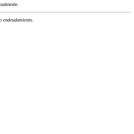
nualmente.
n o endeudamiento.