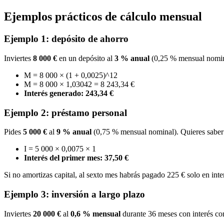
Ejemplos prácticos de cálculo mensual
Ejemplo 1: depósito de ahorro
Inviertes
8 000 €
en un depósito al
3 % anual
(0,25 % mensual nomina
M = 8 000 × (1 + 0,0025)^12
M = 8 000 × 1,03042 = 8 243,34 €
Interés generado: 243,34 €
Ejemplo 2: préstamo personal
Pides
5 000 €
al
9 % anual
(0,75 % mensual nominal). Quieres saber 
I = 5 000 × 0,0075 × 1
Interés del primer mes: 37,50 €
Si no amortizas capital, al sexto mes habrás pagado 225 € solo en inte
Ejemplo 3: inversión a largo plazo
Inviertes
20 000 €
al
0,6 % mensual
durante 36 meses con interés c