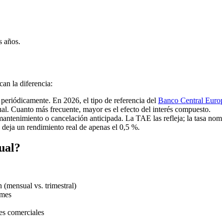
es años.
an la diferencia:
 periódicamente. En 2026, el tipo de referencia del
Banco Central Euro
ual. Cuanto más frecuente, mayor es el efecto del interés compuesto.
ntenimiento o cancelación anticipada. La TAE las refleja; la tasa nomi
 deja un rendimiento real de apenas el 0,5 %.
ual?
n (mensual vs. trimestral)
 mes
es comerciales