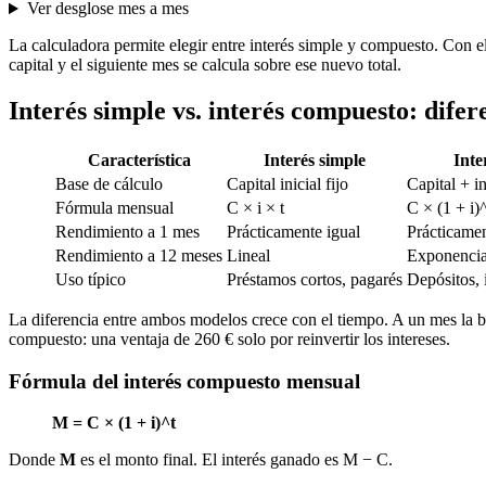
Ver desglose mes a mes
La calculadora permite elegir entre interés simple y compuesto. Con el
capital y el siguiente mes se calcula sobre ese nuevo total.
Interés simple vs. interés compuesto: difer
Característica
Interés simple
Inte
Base de cálculo
Capital inicial fijo
Capital + i
Fórmula mensual
C × i × t
C × (1 + i)
Rendimiento a 1 mes
Prácticamente igual
Prácticamen
Rendimiento a 12 meses
Lineal
Exponencia
Uso típico
Préstamos cortos, pagarés
Depósitos, 
La diferencia entre ambos modelos crece con el tiempo. A un mes la b
compuesto: una ventaja de 260 € solo por reinvertir los intereses.
Fórmula del interés compuesto mensual
M = C × (1 + i)^t
Donde
M
es el monto final. El interés ganado es M − C.