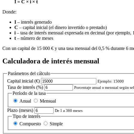
I = C × i × t
Donde:
I
– interés generado
C
– capital inicial (el dinero invertido o prestado)
i
– tasa de interés mensual expresada en decimal (por ejemplo, 
t
– número de meses
Con un capital de 15 000 € y una tasa mensual del 0,5 % durante 6 m
Calculadora de interés mensual
Parámetros del cálculo
Capital inicial (€)
Ejemplo: 15000
Tasa de interés (%)
Porcentaje anual o mensual según se
Período de la tasa
Anual
Mensual
Plazo (meses)
De 1 a 360 meses
Tipo de interés
Compuesto
Simple