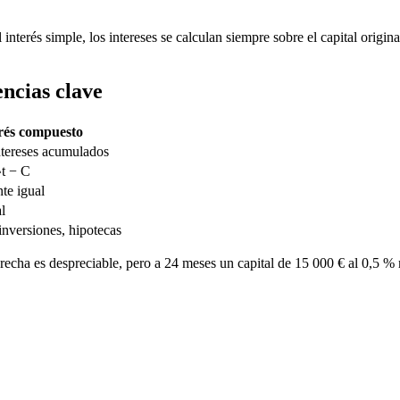
 interés simple, los intereses se calculan siempre sobre el capital orig
encias clave
rés compuesto
ntereses acumulados
^t − C
te igual
l
inversiones, hipotecas
recha es despreciable, pero a 24 meses un capital de 15 000 € al 0,5 %