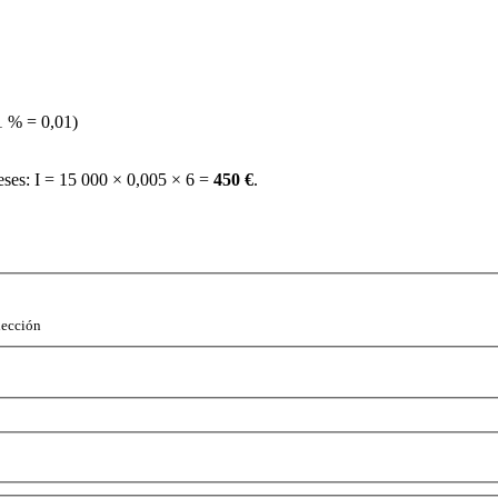
1 % = 0,01)
eses: I = 15 000 × 0,005 × 6 =
450 €
.
lección