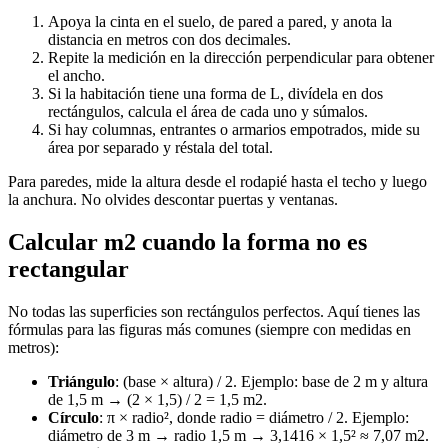
Apoya la cinta en el suelo, de pared a pared, y anota la
distancia en metros con dos decimales.
Repite la medición en la dirección perpendicular para obtener
el ancho.
Si la habitación tiene una forma de L, divídela en dos
rectángulos, calcula el área de cada uno y súmalos.
Si hay columnas, entrantes o armarios empotrados, mide su
área por separado y réstala del total.
Para paredes, mide la altura desde el rodapié hasta el techo y luego
la anchura. No olvides descontar puertas y ventanas.
Calcular m2 cuando la forma no es
rectangular
No todas las superficies son rectángulos perfectos. Aquí tienes las
fórmulas para las figuras más comunes (siempre con medidas en
metros):
Triángulo
: (base × altura) / 2. Ejemplo: base de 2 m y altura
de 1,5 m → (2 × 1,5) / 2 = 1,5 m2.
Círculo
: π × radio², donde radio = diámetro / 2. Ejemplo:
diámetro de 3 m → radio 1,5 m → 3,1416 × 1,5² ≈ 7,07 m2.